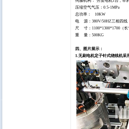
伺服机构： 分度电机1台 , 带
压缩空气气压：0.5-1MPa
总功率： 10KW
电 源：380V/50HZ三相四线
尺 寸：1100*1300*1700（
重 量：500KG
四、图片展示：
1.无刷电机定子针式绕线机采