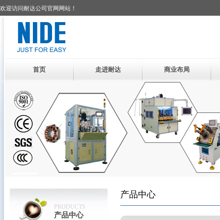
欢迎访问耐达公司官网网站！
首页
走进耐达
商业布局
产品中心
PRODUCTS
产品中心