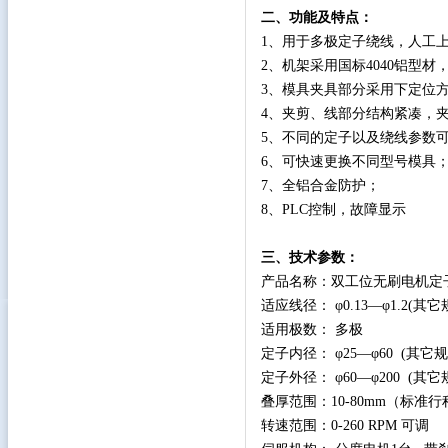
二、功能及特点：
1、用于多极定子绕线，人工
2、机架采用国标4040铝型材，
3、模具夹具部分采用下定位
4、夹剪、线部分结构紧凑，
5、不同的定子以及绕线参数
6、可快速更换不同型号模具；
7、全铝合金防护；
8、PLC控制，故障显示
三、技术参数：
产品名称：双工位无刷电机定
适应线径： φ0.13—φ1.2(
适用极数： 多极
定子内径： φ25—φ60 (其
定子外径： φ60—φ200 (其
叠厚范围：10-80mm（标准行
转速范围：0-260 RPM 可调