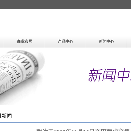
商业布局
产品中心
新闻中心
司新闻