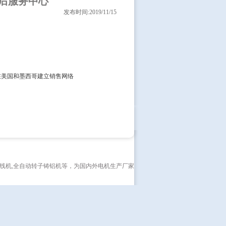
售后服务中心
发布时间:2019/11/15
在美国和墨西哥建立销售网络
刷电机绕线机,全自动转子铸铝机等，为国内外电机生产厂家