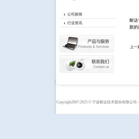
公司新闻
耐达于
行业资讯
新的
上一
Copyright2007-2025 © 宁波耐达技