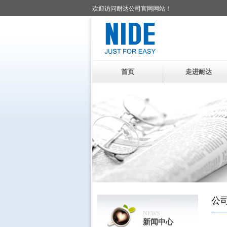
欢迎访问耐达公司官网网站！
首页
走进耐达
公
NEWS
新闻中心