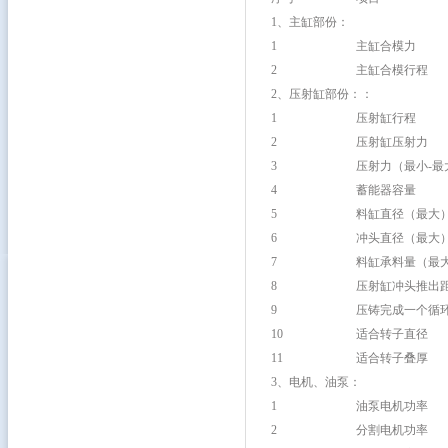
1、主缸部份：
1
主缸合模力
2
主缸合模行程
2、压射缸部份：：
1
压射缸行程
2
压射缸压射力
3
压射力（最小-最
4
蓄能器容量
5
料缸直径（最大
6
冲头直径（最大
7
料缸承料量（最
8
压射缸冲头推出
9
压铸完成一个循
10
适合转子直径
11
适合转子叠厚
3、电机、油泵：
1
油泵电机功率
2
分割电机功率