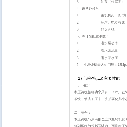
3
油泵（柱塞泵）
4、设备外形尺寸：
1
主机机架（长*宽
2
油箱、电器总成（
3
转盘直径
5、冷却泵配置参数：
1
潜水泵功率
2
潜水泵流量
3
潜水泵水压
注：本压铸机最大使用压力25Mpa
（2）设备特点及主要性能
一、节能：
本压铸机整机功率只有7.5KW。
很快，节省了原来下班后要化几个
二、安全：
本压铸机与原有的全立式压铸机的
接到压机的投影区域内，而且本压