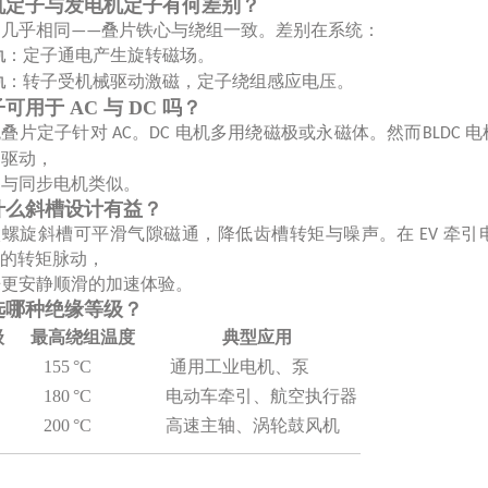
机定子与发电机定子有何差别？
构几乎相同
叠片铁心与绕组一致。差别在系统：
——
：定子通电产生旋转磁场。
机
：转子受机械驱动激磁，定子绕组感应电压。
机
子可用于
AC 与 DC 吗？
统叠片定子针对
。
电机多用绕磁极或永磁体。然而
电
AC
DC
BLDC
相驱动，
造与同步电机类似。
什么斜槽设计有益？
微螺旋斜槽可平滑气隙磁通，降低齿槽转矩与噪声。在
牵引
EV
的转矩脉动，
来更安静顺滑的加速体验。
选哪种绝缘等级？
级
最高绕组温度
典型应用
155 °C
通用工业电机、泵
180 °C
电动车牵引、航空执行器
200 °C
高速主轴、涡轮鼓风机