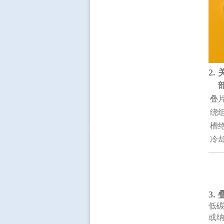
2.
叠
绕
槽
冷
3.
低
或