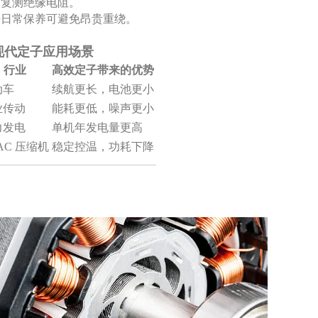
期复测绝缘电阻。
好日常保养可避免昂贵重绕。
 现代定子应用场景
行业
高效定子带来的优势
动车
续航更长，电池更小
业传动
能耗更低，噪声更小
力发电
单机年发电量更高
AC 压缩机
稳定控温，功耗下降