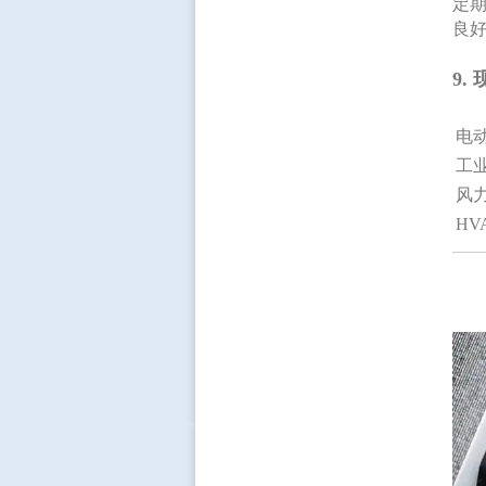
定
良
9.
电
工
风
HV