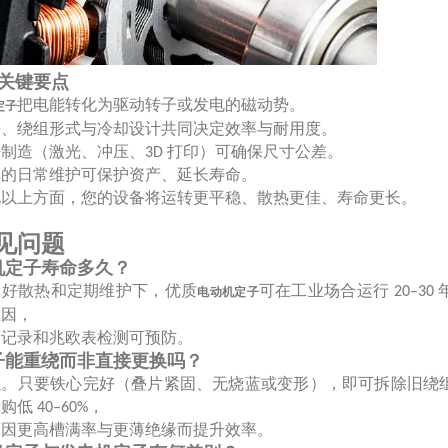
. 关键要点
把电能转化为驱动转子或发电的磁动势。
定子
料、绕组形式与冷却设计共同决定效率与耐用度。
密制造（激光、冲压、
打印）可确保尺寸公差。
3D
单的日常维护可保护资产、延长寿命。
化以上方面，您的设备将运转更平稳、散热更佳、寿命更长。
见问题
机定子寿命多久？
良好散热和定期维护下，优质
可在工业场合运行
20–30
电动机定子
主因，
度记录和兆欧表检测可预防。
子能重绕而非直接更换吗？
以。只要铁心完好（叠片紧固、无烧蓝或变形），即可拆除旧绕
新购低
，
40–60%
可因更高槽满率与更薄绝缘而提升效率。