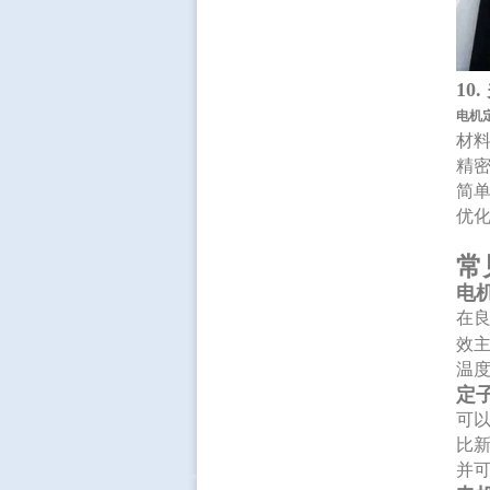
10
电机
材
精
简
优
常
电
在
效
温
定
可
比
并