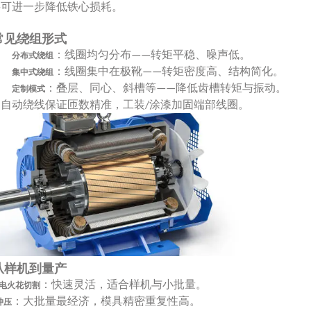
料可进一步降低铁心损耗。
 常见绕组形式
：线圈均匀分布
转矩平稳、噪声低。
——
分布式绕组
：线圈集中在极靴
转矩密度高、结构简化。
——
集中式绕组
：叠层、同心、斜槽等
降低齿槽转矩与振动。
——
定制模式
自动绕线保证匝数精准，工装
涂漆加固端部线圈。
C
/
 从样机到量产
：快速灵活，适合样机与小批量。
电火花切割
：大批量最经济，模具精密重复性高。
冲压