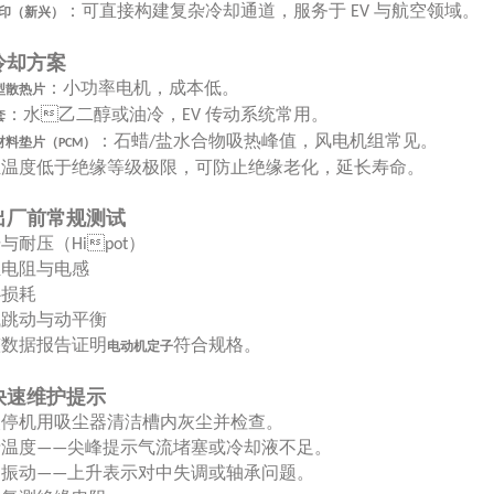
：可直接构建复杂冷却通道，服务于
与航空领域。
EV
印（新兴）
 冷却方案
：小功率电机，成本低。
型散热片
：水
乙二醇或油冷，
传动系统常用。

EV
套
：石蜡
盐水合物吸热峰值，风电机组常见。
/
材料垫片（
）
PCM
组温度低于绝缘等级极限，可防止绝缘老化，延长寿命。
 出厂前常规测试
击与耐压（
）
Hipot
组电阻与电感
心损耗
械跳动与动平衡
整数据报告证明
符合规格。
电动机定子
 快速维护提示
次停机用吸尘器清洁槽内灰尘并检查。
录温度
尖峰提示气流堵塞或冷却液不足。
——
测振动
上升表示对中失调或轴承问题。
——