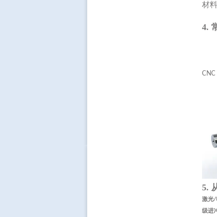
材
4.
CN
5.
激光
/
级进