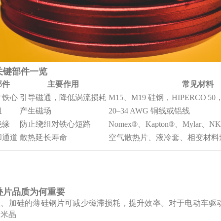
 关键部件一览
部件
主要作用
常见材料
片铁心
引导磁通，降低涡流损耗
M15、M19 硅钢，HIPERCO
组
产生磁场
20–34 AWG 铜线或铝线
绝缘
防止绕组对铁心短路
Nomex®、Kapton®、Mylar、N
却通道
散热延长寿命
空气散热片、液冷套、相变材料
 叠片品质为何重要
碳、加硅的薄硅钢片可减少磁滞损耗，提升效率。对于电动车驱
纳米晶