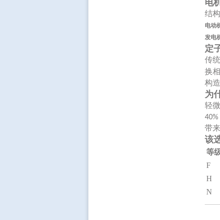
电
结
电动
发电
定
传
换
构
为
轻
40%
带
该
等
F
H
N