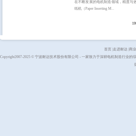
在不断发展的电机制造领域，精度与
纸机（Paper Inserting M...
1
首页
|
走进耐达
|
商
Copyright2007-2025 © 宁波耐达技术股份有限公司 - 一家致力于深耕电机